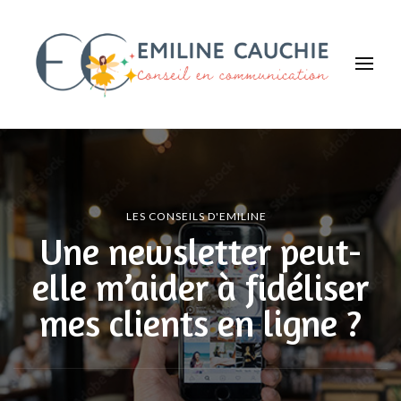
Emiline CAUCHIE
Faites savoir que vous existez !
LES CONSEILS D'EMILINE
Une newsletter peut-
elle m’aider à fidéliser
mes clients en ligne ?