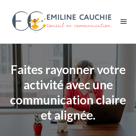
Emiline CAUCHIE
Faites savoir que vous existez !
Faites rayonner votre
activité avec une
communication claire
et alignée.