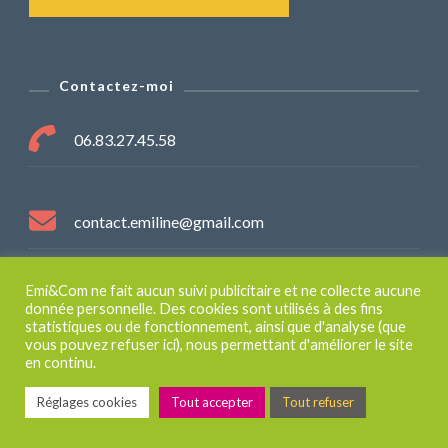
Contactez-moi
06.83.27.45.58
contact.emiline@gmail.com
Emi&Com ne fait aucun suivi publicitaire et ne collecte aucune
54250 CHAMPIGNEULLES
donnée personnelle. Des cookies sont utilisés à des fins
statistiques ou de fonctionnement, ainsi que d'analyse (que
vous pouvez refuser ici), nous permettant d'améliorer le site
en continu.
Mentions légales et plan du site
Réglages cookies
Tout accepter
Tout refuser
Mentions légales