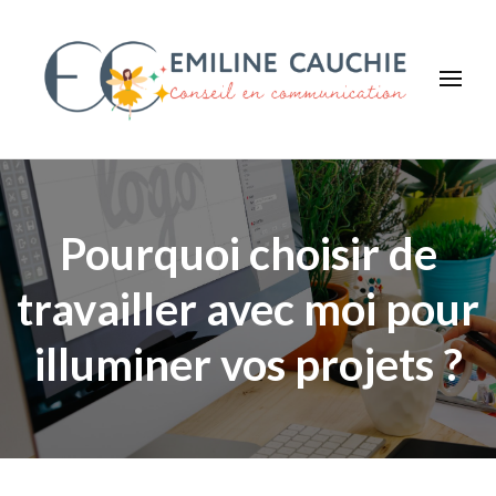
Emiline CAUCHIE
Faites savoir que vous existez !
Pourquoi choisir de
travailler avec moi pour
illuminer vos projets ?