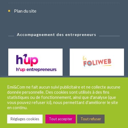
Plan du site
Accompagnement des entrepreneurs
Emi&Com ne fait aucun suivi publicitaire et ne collecte aucune
donnée personnelle. Des cookies sont utilisés à des fins
statistiques ou de fonctionnement, ainsi que d'analyse (que
vous pouvez refuser ici), nous permettant d'améliorer le site
© Copyright 2026
Emiline CAUCHIE
. Tous droits
en continu.
réservés.
Travel Nomad | Developed By
Blossom
Réglages cookies
Tout accepter
Tout refuser
Themes
. Powered by
WordPress
.