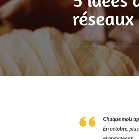
réseaux 
Chaque mois ap
En octobre, plu
et engageant.