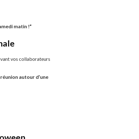
amedi matin !”
nale
 avant vos collaborateurs
 réunion autour d’une
lloween