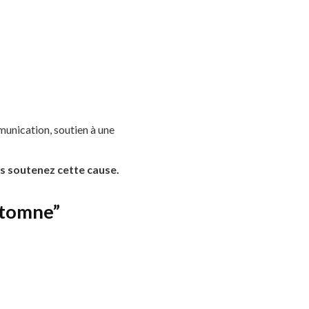
munication, soutien à une
us soutenez cette cause.
utomne”